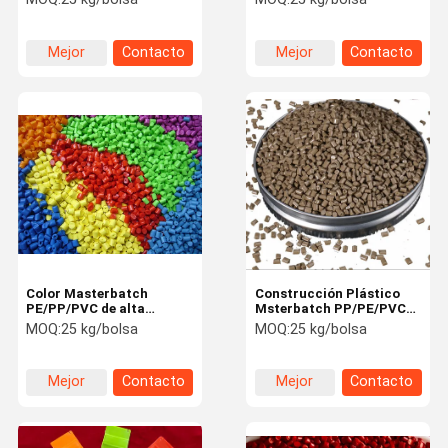
polímeros
Mejor
Contacto
Mejor
Contacto
precio
precio
Color Masterbatch
Construcción Plástico
PE/PP/PVC de alta
Msterbatch PP/PE/PVC
resistencia a la llama
de alta eficiencia
MOQ:
25 kg/bolsa
MOQ:
25 kg/bolsa
Dispersión fácil
Mejor
Contacto
Mejor
Contacto
precio
precio