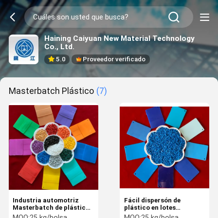
Haining Caiyuan New Material Technology
Co., Ltd.
5.0
Proveedor verificado
Masterbatch Plástico
(7)
Industria automotriz
Fácil dispersón de
Masterbatch de plástico
plástico en lotes
compatible con múltiples
principales de PP/PE/PVC
MOQ:
25 kg/bolsa
MOQ:
25 kg/bolsa