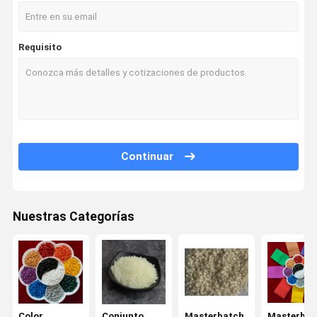
Requisito
Continuar
Nuestras Categorías
En Casa
Productos
Los Vídeos
Sobre
Nosotros
Color
Conjunto
Masterbatch
Masterbat