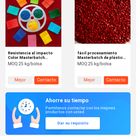
Resistencia al impacto
fácil procesamiento
Color Masterbatch
Masterbatch de plástico
personalizable para
de alta resistencia y
MOQ:
25 kg/bolsa
MOQ:
25 kg/bolsa
tubos PPR/PE/PVC
flexibilidad
Mejor
Contacto
Mejor
Contacto
precio
precio
Ahorre su tiempo
Permítanos contactar con los mejores
productos con usted.
Dar su requisito