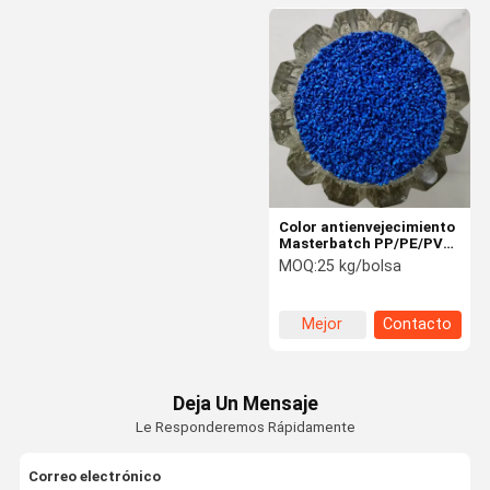
Color antienvejecimiento
Masterbatch PP/PE/PVC
resistencia a la
MOQ:
25 kg/bolsa
intemperie estabilidad
térmica
Mejor
Contacto
precio
Deja Un Mensaje
Le Responderemos Rápidamente
Correo electrónico